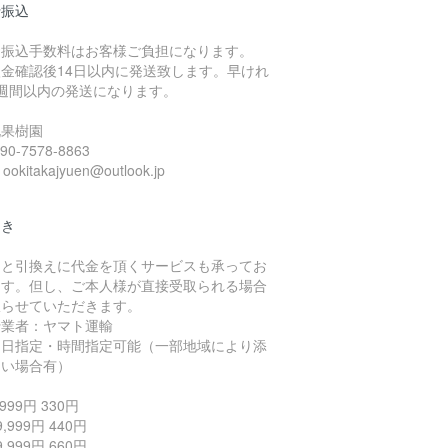
行振込
お振込手数料はお客様ご負担になります。
入金確認後14日以内に発送致します。早けれ
1週間以内の発送になります。
北果樹園
 090-7578-8863
 ookitakajyuen@outlook.jp
引き
品と引換えに代金を頂くサービスも承ってお
ます。但し、ご本人様が直接受取られる場合
限らせていただきます。
行業者：ヤマト運輸
届日指定・時間指定可能（一部地域により添
ない場合有）
999円 330円
,999円 440円
,999円 660円