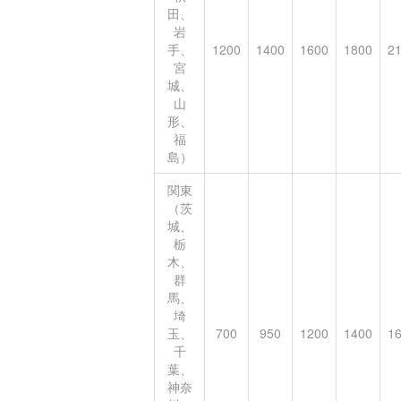
田、
岩
手、
1200
1400
1600
1800
2
宮
城、
山
形、
福
島）
関東
（茨
城、
栃
木、
群
馬、
埼
玉、
700
950
1200
1400
1
千
葉、
神奈