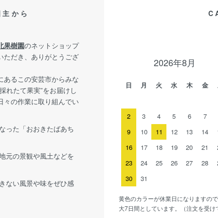
園主から
C
北果樹園
のネットショップ
いただき、ありがとうござ
2026年8月
にあるこの安芸市からみな
日
月
火
水
木
金
佐採れたて果実”をお届けし
日々の作業に取り組んでい
2
3
4
5
6
7
なった「おおきたばあち
9
10
11
12
13
14
16
17
18
19
20
21
地元の景観や風土などを
23
24
25
26
27
28
30
31
きない風景や味をぜひ感
黄色のカラーが休業日になりますので
大7日間としています。（注文を受け