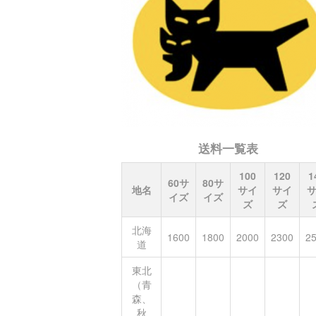
送料一覧表
100
120
1
60サ
80サ
地名
サイ
サイ
イズ
イズ
ズ
ズ
北海
1600
1800
2000
2300
2
道
東北
（青
森、
秋