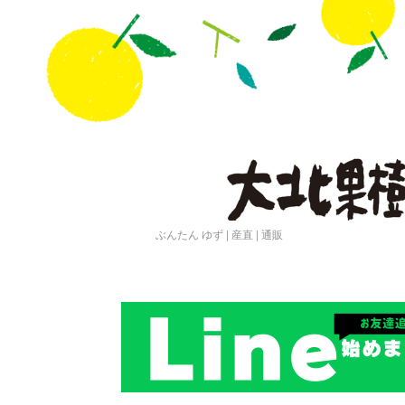
ぶんたん ゆず | 産直 | 通販