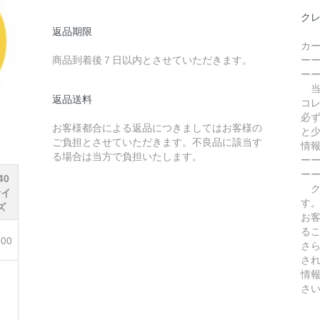
ク
返品期限
カ
商品到着後７日以内とさせていただきます。
ー
ー
当
返品送料
コ
必
お客様都合による返品につきましてはお客様の
と
ご負担とさせていただきます。不良品に該当す
情
る場合は当方で負担いたします。
ー
ー
40
ク
サイ
す
ズ
お
る
500
さら
さ
情
さ