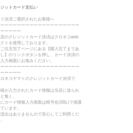
レジットカード支払い
ード決済ご選択されたお客様へ
ーーーーーーーーーーーーーーーーーーーー
ーーーーーー
店のクレジットカード決済はクロネコweb
レクトを使用しております。
ずご注文完了ページにある【購入完了まであ
少し】のリンクボタンを押し、カード決済の
報入力画面にお進みください。
ーーーーーーーーーーーーーーーーーーーー
ーーーーーー
ロネコヤマトのクレジットカード決済で
。
客様が入力されたカード情報は当店に送られ
こと無く、
にカード情報入力画面は暗号化(SSL)で保護
れています。
報流出はありませんので安心してご利用くだ
い。