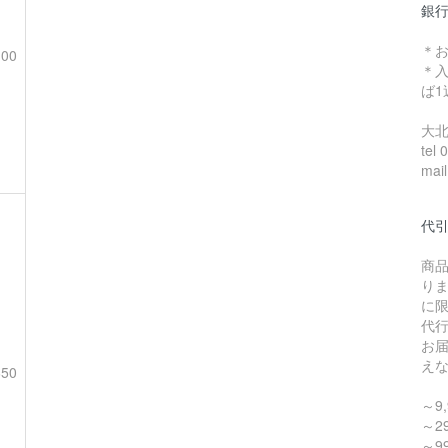
銀
＊
100
＊
ば
大
tel
mail
代
商
り
に
代
お
え
650
～9,
～29
～99